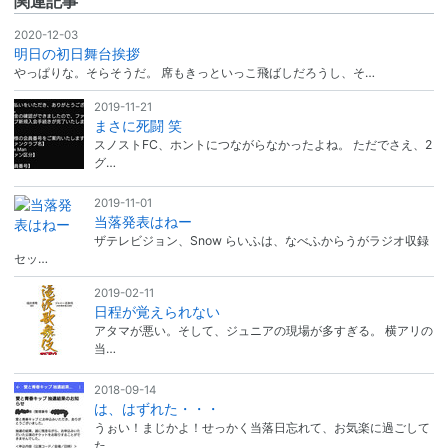
関連記事
2020-12-03
明日の初日舞台挨拶
やっぱりな。そらそうだ。 席もきっといっこ飛ばしだろうし、そ…
2019-11-21
まさに死闘 笑
スノストFC、ホントにつながらなかったよね。 ただでさえ、2
グ…
2019-11-01
当落発表はねー
ザテレビジョン、Snow らいふは、なべふからうがラジオ収録
セッ…
2019-02-11
日程が覚えられない
アタマが悪い。そして、ジュニアの現場が多すぎる。 横アリの
当…
2018-09-14
は、はずれた・・・
うぉい！まじかよ！せっかく当落日忘れて、お気楽に過ごして
た…